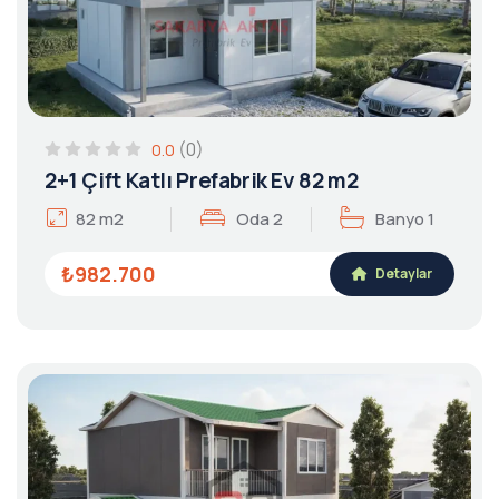
(0)
0.0
2+1 Çift Katlı Prefabrik Ev 82 m2
82 m2
Oda 2
Banyo 1
₺982.700
Detaylar