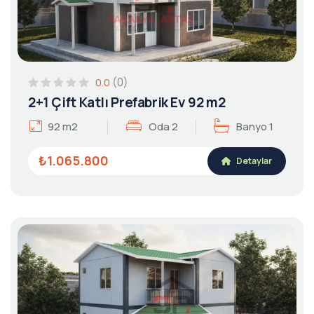
(0)
0.0
2+1 Çift Katlı Prefabrik Ev 92 m2
92 m2
Oda 2
Banyo 1
₺1.065.800
Detaylar