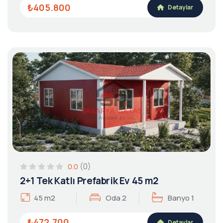
₺405.800
Detaylar
(0)
0.0
2+1 Tek Katlı Prefabrik Ev 45 m2
45 m2
Oda 2
Banyo 1
₺472.700
Detaylar