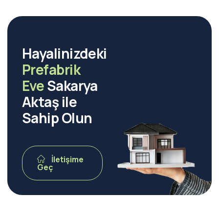
Hayalinizdeki
Prefabrik
Eve
Sakarya
Aktaş ile
Sahip Olun
İletişime
Geç