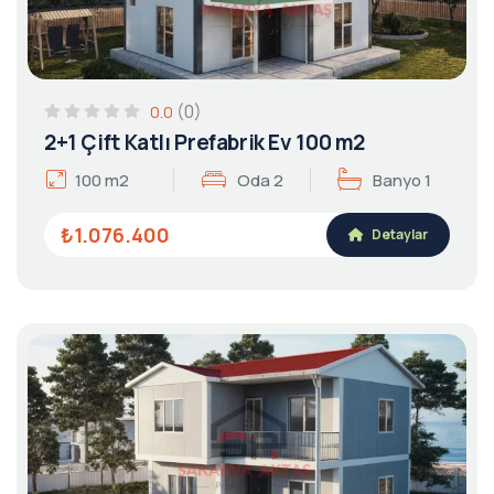
(0)
0.0
2+1 Çift Katlı Prefabrik Ev 100 m2
100 m2
Oda 2
Banyo 1
₺1.076.400
Detaylar