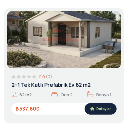
(0)
0.0
2+1 Tek Katlı Prefabrik Ev 62 m2
62 m2
Oda 2
Banyo 1
₺537.800
Detaylar