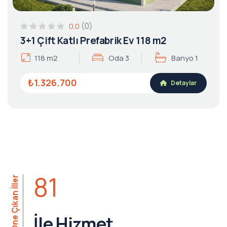
(0)
0.0
3+1 Çift Katlı Prefabrik Ev 118 m2
118 m2
Oda 3
Banyo 1
₺1.326.700
Detaylar
81
Öne Çıkan İller
İle Hizmet