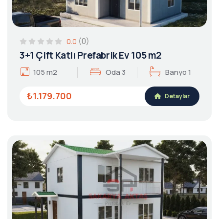
(0)
0.0
3+1 Çift Katlı Prefabrik Ev 105 m2
105 m2
Oda 3
Banyo 1
₺1.179.700
Detaylar