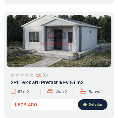
(0)
0.0
2+1 Tek Katlı Prefabrik Ev 53 m2
53 m2
Oda 2
Banyo 1
₺503.400
Detaylar