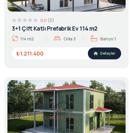
(0)
0.0
3+1 Çift Katlı Prefabrik Ev 114 m2
114 m2
Oda 3
Banyo 1
₺1.211.400
Detaylar