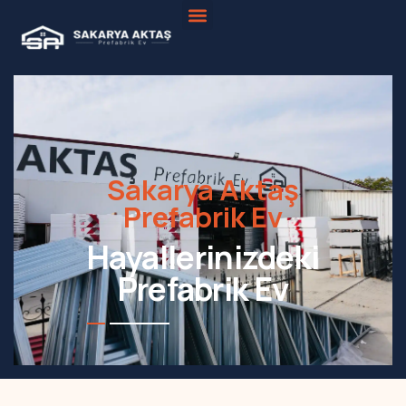
Sakarya Aktaş
Prefabrik Ev
Hayallerinizdeki
Prefabrik Ev