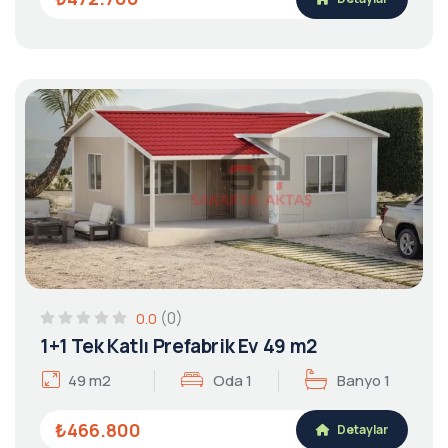
(0)
0.0
1+1 Tek Katlı Prefabrik Ev 49 m2
49 m2
Oda 1
Banyo 1
₺466.800
Detaylar